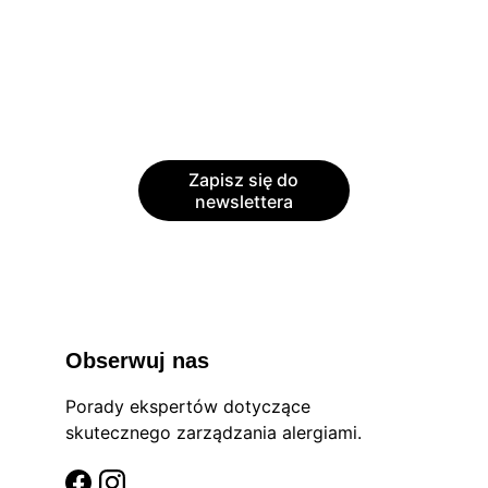
wyselekcjonowane produkty: testy 
alergiczne, inhalatory, kosmetyki i 
akcesoria do domu przyjazne alergikom.
Zajrzyj wkrótce — lub zostaw e-mail, a 
damy znać, gdy wystartujemy.
Zapisz się do
newslettera
Obserwuj nas
Porady ekspertów dotyczące 
skutecznego zarządzania alergiami.