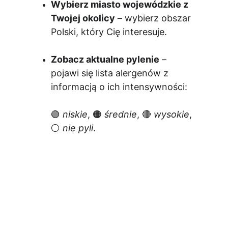
Wybierz miasto wojewódzkie z 
Twojej okolicy
 – wybierz obszar 
Polski, który Cię interesuje.
Zobacz aktualne pylenie
 – 
pojawi się lista alergenów z 
informacją o ich intensywności:
🟢 
niskie
, 🟠 
średnie
, 🔴 
wysokie
, 
⚪️ 
nie pyli
.